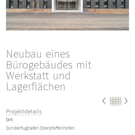
Neubau eines
Bürogebäudes mit
Werkstatt und
Lagerflächen
Proj
P
Projekte
Projektdetails
zurü
w
Ort
Sonderflughafen Oberpfaffenhofen