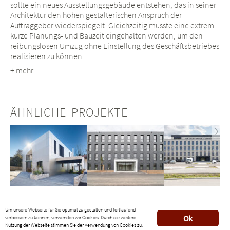
sollte ein neues Ausstellungsgebäude entstehen, das in seiner
Architektur den hohen gestalterischen Anspruch der
Auftraggeber wiederspiegelt. Gleichzeitig musste eine extrem
kurze Planungs- und Bauzeit eingehalten werden, um den
reibungslosen Umzug ohne Einstellung des Geschäftsbetriebes
realisieren zu können.
+ mehr
ÄHNLICHE PROJEKTE
Next
Um unsere Webseite für Sie optimal zu gestalten und fortlaufend
Ok
verbessern zu können, verwenden wir Cookies. Durch die weitere
Nutzung der Webseite stimmen Sie der Verwendung von Cookies zu.