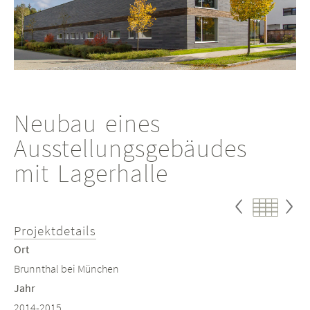
Neubau eines
Ausstellungsgebäudes
mit Lagerhalle
Proj
P
Projekte
Projektdetails
zurü
w
Ort
Brunnthal bei München
Jahr
2014-2015